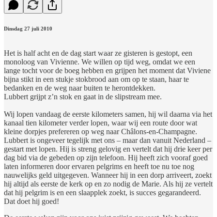
Dinsdag 27 juli 2010
Het is half acht en de dag start waar ze gisteren is gestopt, een
monoloog van Vivienne. We willen op tijd weg, omdat we een
lange tocht voor de boeg hebben en grijpen het moment dat Viviene
bijna stikt in een stukje stokbrood aan om op te staan, haar te
bedanken en de weg naar buiten te herontdekken.
Lubbert grijpt z’n stok en gaat in de slipstream mee.
Wij lopen vandaag de eerste kilometers samen, hij wil daarna via het
kanaal tien kilometer verder lopen, waar wij een route door wat
kleine dorpjes prefereren op weg naar Châlons-en-Champagne.
Lubbert is ongeveer tegelijk met ons – maar dan vanuit Nederland –
gestart met lopen. Hij is streng gelovig en vertelt dat hij drie keer per
dag bid via de gebeden op zijn telefoon. Hij heeft zich vooraf goed
laten informeren door ervaren pelgrims en heeft toe nu toe nog
nauwelijks geld uitgegeven. Wanneer hij in een dorp arriveert, zoekt
hij altijd als eerste de kerk op en zo nodig de Marie. Als hij ze vertelt
dat hij pelgrim is en een slaapplek zoekt, is succes gegarandeerd.
Dat doet hij goed!