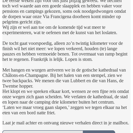
De eerste weken zijn voor ons juist prijzig geweest. We hechten
toch wel waarde aan een goede slaapplek en hebben vaker voor
pensions en campings gekozen, soms ook noodgedwongen omdat
de dorpen waar onze Via Francigena doorheen komt minder op
pelgrims gericht zijn.
Wij zijn er wel aan toe om de komende tijd wat meer te
experimenteren, wat te oefenen met de kunst van het loslaten.
De tocht gaat voorspoedig, alleen zo’n twintig kilometer voor de
finish wil het niet meer: we lopen verkeerd, houden (te) lange
pauzes en hebben vermoeide benen. Tot overmaat van ramp begint
het te regenen. Frankrijk is lelijk. Lopen is stom.
Met hangen en wurgen arriveren we in de gotische kathedraal van
Châlons-en-Champagne. Bij het halen van een stempel, zien we
twee backpacks. We menen die van Lubbert en die van Hans, de
Twentse hopper.
Het klopt en we spreken elkaar kort, wensen ze een fijne reis omdat
onze wegen zich gaan scheiden. We verlaten de kathedraal, de stad
en lopen naar de camping drie kilometer buiten het centrum.
‘Laten we maar vroeg gaan slapen,’ zeggen we tegen elkaar na het
eten van een bord natte friet.
Laat je mail achter en ontvang nieuwe verhalen direct in je mailbox.