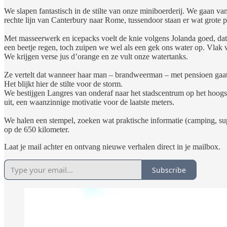
We slapen fantastisch in de stilte van onze miniboerderij. We gaan 
rechte lijn van Canterbury naar Rome, tussendoor staan er wat grote 
Met masseerwerk en icepacks voelt de knie volgens Jolanda goed, dat 
een beetje regen, toch zuipen we wel als een gek ons water op. Vlak 
We krijgen verse jus d’orange en ze vult onze watertanks.
Ze vertelt dat wanneer haar man – brandweerman – met pensioen gaat, z
Het blijkt hier de stilte voor de storm.
We bestijgen Langres van onderaf naar het stadscentrum op het hoog
uit, een waanzinnige motivatie voor de laatste meters.
We halen een stempel, zoeken wat praktische informatie (camping, sup
op de 650 kilometer.
Laat je mail achter en ontvang nieuwe verhalen direct in je mailbox.
Subscribe