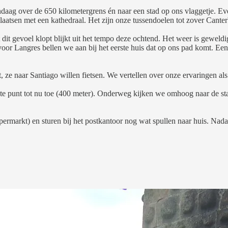
vandaag over de 650 kilometergrens én naar een stad op ons vlaggetje. 
plaatsen met een kathedraal. Het zijn onze tussendoelen tot zover Can
dit gevoel klopt blijkt uit het tempo deze ochtend. Het weer is gewel
voor Langres bellen we aan bij het eerste huis dat op ons pad komt. Ee
e naar Santiago willen fietsen. We vertellen over onze ervaringen als p
ste punt tot nu toe (400 meter). Onderweg kijken we omhoog naar de s
ermarkt) en sturen bij het postkantoor nog wat spullen naar huis. Nada