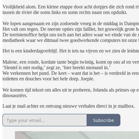
Vrolijkheid alom. Een kleine etappe door acht dorpjes die zich rond ri
tussen de rivier die soms links en soms rechts naast ons opduikt.
We lopen aangenaam en zijn zodoende vroeg in de middag in Dampierre.
Het valt ons tegen. De meeste opties zijn failliet, het gruwelijk grot
De toeristenoffice helpt ons toch aan het adres waar we einde van de 
mediatheek waar we ditmaal twee goedwerkende computers tot onze 
Het is een kinderdagverblijf. Het is iets na vijven en we zien de leid
Malene, een ronde, kordate tante begin twintig, komt op ons af en ver
‘Sleutel is niet nodig,’ zegt ze, ‘hier breekt niemand in.’
We verkennen het pand. De keet – want dat is het – is verdeeld in een
toiletten en douches voor het hele dorp. Joepie.
We komen tijd tekort om alles uit te proberen, Jolanda als prinses o
dinosauriërs.
Laat je mail achter en ontvang nieuwe verhalen direct in je mailbox.
Subscribe