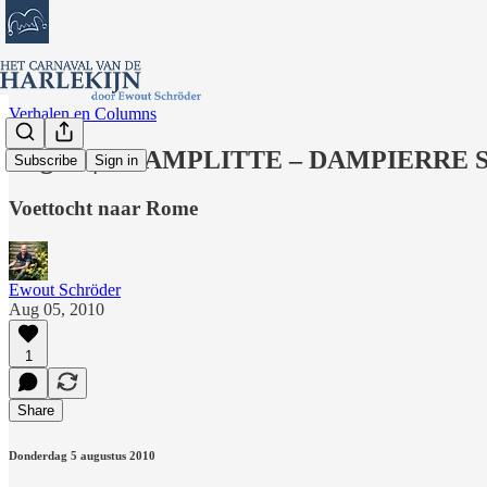
Verhalen en Columns
Dag 33 | CHAMPLITTE – DAMPIERRE
Subscribe
Sign in
Voettocht naar Rome
Ewout Schröder
Aug 05, 2010
1
Share
Donderdag 5 augustus 2010