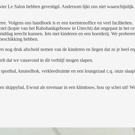
vier Le Salon hebben gevestigd. Andersom lijkt ons niet waarschijnlijk.
 Volgens ons handboek is er een toeristenoffice en veel faciliteiten.
e hotel (kopie van het Rabobankgebouw in Utrecht) dat ongepast in het c
middag terecht kunnen. Iets met kinderen en een boerderij. We proberen
beschikking hebben.
sters nog druk afscheid nemen van de kinderen en liegen dat ze je heel 
telt dat we vanavond in dit verblijf mogen slapen.
 sporthal, knutselhok, verkleedruimte en een loungezaal c.q. onze slaapk
p een skippybal, Ewout als tovenaar in een klimtouw, hou op schei uit! 