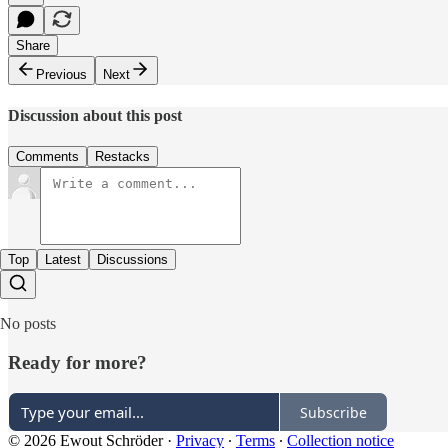
Share
Previous
Next
Discussion about this post
Comments
Restacks
Top
Latest
Discussions
No posts
Ready for more?
Subscribe
© 2026 Ewout Schröder
·
Privacy
∙
Terms
∙
Collection notice