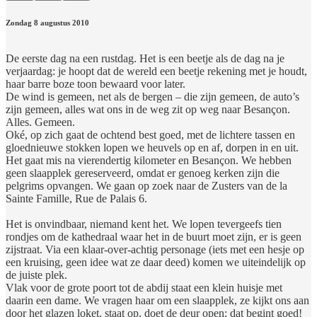
Zondag 8 augustus 2010
De eerste dag na een rustdag. Het is een beetje als de dag na je
verjaardag: je hoopt dat de wereld een beetje rekening met je houdt,
haar barre boze toon bewaard voor later.
De wind is gemeen, net als de bergen – die zijn gemeen, de auto’s
zijn gemeen, alles wat ons in de weg zit op weg naar Besançon.
Alles. Gemeen.
Oké, op zich gaat de ochtend best goed, met de lichtere tassen en
gloednieuwe stokken lopen we heuvels op en af, dorpen in en uit.
Het gaat mis na vierendertig kilometer en Besançon. We hebben
geen slaapplek gereserveerd, omdat er genoeg kerken zijn die
pelgrims opvangen. We gaan op zoek naar de Zusters van de la
Sainte Famille, Rue de Palais 6.
Het is onvindbaar, niemand kent het. We lopen tevergeefs tien
rondjes om de kathedraal waar het in de buurt moet zijn, er is geen
zijstraat. Via een klaar-over-achtig personage (iets met een hesje op
een kruising, geen idee wat ze daar deed) komen we uiteindelijk op
de juiste plek.
Vlak voor de grote poort tot de abdij staat een klein huisje met
daarin een dame. We vragen haar om een slaapplek, ze kijkt ons aan
door het glazen loket, staat op, doet de deur open: dat begint goed!