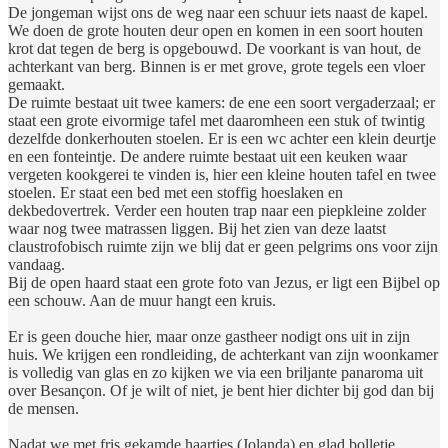
De jongeman wijst ons de weg naar een schuur iets naast de kapel.
We doen de grote houten deur open en komen in een soort houten
krot dat tegen de berg is opgebouwd. De voorkant is van hout, de
achterkant van berg. Binnen is er met grove, grote tegels een vloer
gemaakt.
De ruimte bestaat uit twee kamers: de ene een soort vergaderzaal; er
staat een grote eivormige tafel met daaromheen een stuk of twintig
dezelfde donkerhouten stoelen. Er is een wc achter een klein deurtje
en een fonteintje. De andere ruimte bestaat uit een keuken waar
vergeten kookgerei te vinden is, hier een kleine houten tafel en twee
stoelen. Er staat een bed met een stoffig hoeslaken en
dekbedovertrek. Verder een houten trap naar een piepkleine zolder
waar nog twee matrassen liggen. Bij het zien van deze laatst
claustrofobisch ruimte zijn we blij dat er geen pelgrims ons voor zijn
vandaag.
Bij de open haard staat een grote foto van Jezus, er ligt een Bijbel op
een schouw. Aan de muur hangt een kruis.
Er is geen douche hier, maar onze gastheer nodigt ons uit in zijn
huis. We krijgen een rondleiding, de achterkant van zijn woonkamer
is volledig van glas en zo kijken we via een briljante panaroma uit
over Besançon. Of je wilt of niet, je bent hier dichter bij god dan bij
de mensen.
Nadat we met fris gekamde haartjes (Jolanda) en glad bolletje