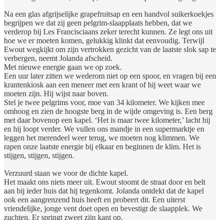
Na een glas afgrijselijke grapefruitsap en een handvol suikerkoekjes
begrijpen we dat zij geen pelgrim-slaapplaats hebben, dat we
verderop bij Les Francisciaans zeker terecht kunnen. Ze legt ons uit
hoe we er moeten komen, gelukkig klinkt dat eenvoudig. Terwijl
Ewout wegkijkt om zijn vertrokken gezicht van de laatste slok sap te
verbergen, neemt Jolanda afscheid.
Met nieuwe energie gaan we op zoek.
Een uur later zitten we wederom niet op een spoor, en vragen bij een
krantenkiosk aan een meneer met een krant of hij weet waar we
moeten zijn. Hij wijst naar boven.
Stel je twee pelgrims voor, moe van 34 kilometer. We kijken mee
omhoog en zien de hoogste berg in de wijde omgeving is. Een berg
met daar bovenop een kapel. ‘Het is maar twee kilometer,’ lacht hij
en hij loopt verder. We vullen ons mandje in een supermarktje en
leggen het merendeel weer terug, we moeten nog klimmen. We
rapen onze laatste energie bij elkaar en beginnen de klim. Het is
stijgen, stijgen, stijgen.
Verzuurd staan we voor de dichte kapel.
Het maakt ons niets meer uit. Ewout stoomt de straat door en belt
aan bij ieder huis dat hij tegenkomt. Jolanda ontdekt dat de kapel
ook een aangrenzend huis heeft en probeert dit. Een uiterst
vriendelijke, jonge vent doet open en bevestigt de slaapplek. We
zuchten. Er springt zweet zijn kant op.