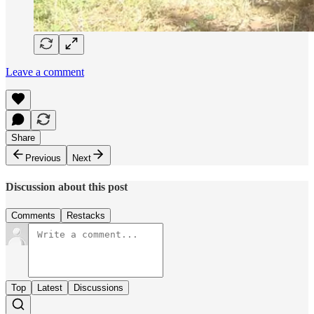
Leave a comment
Share
Previous
Next
Discussion about this post
Comments
Restacks
Top
Latest
Discussions