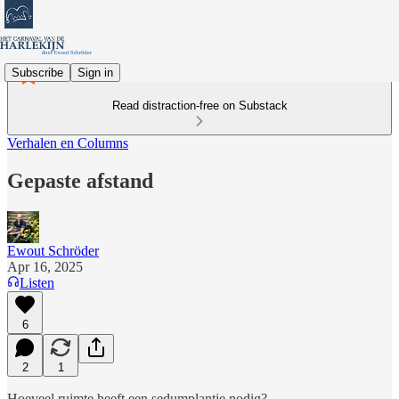
Subscribe
Sign in
Read distraction-free on Substack
Verhalen en Columns
Gepaste afstand
Ewout Schröder
Apr 16, 2025
Listen
6
2
1
Hoeveel ruimte heeft een sedumplantje nodig?