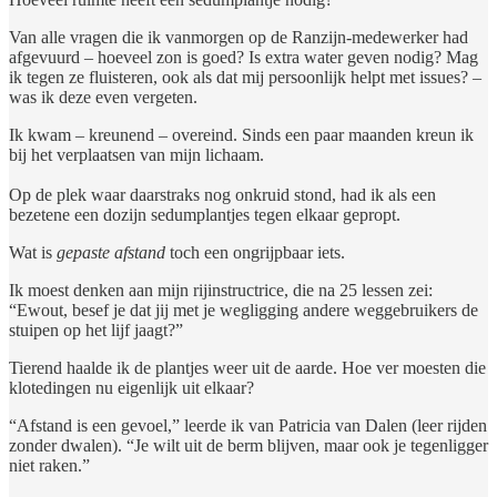
Van alle vragen die ik vanmorgen op de Ranzijn-medewerker had
afgevuurd – hoeveel zon is goed? Is extra water geven nodig? Mag
ik tegen ze fluisteren, ook als dat mij persoonlijk helpt met issues? –
was ik deze even vergeten.
Ik kwam – kreunend – overeind. Sinds een paar maanden kreun ik
bij het verplaatsen van mijn lichaam.
Op de plek waar daarstraks nog onkruid stond, had ik als een
bezetene een dozijn sedumplantjes tegen elkaar gepropt.
Wat is
gepaste afstand
toch een ongrijpbaar iets.
Ik moest denken aan mijn rijinstructrice, die na 25 lessen zei:
“Ewout, besef je dat jij met je wegligging andere weggebruikers de
stuipen op het lijf jaagt?”
Tierend haalde ik de plantjes weer uit de aarde. Hoe ver moesten die
klotedingen nu eigenlijk uit elkaar?
“Afstand is een gevoel,” leerde ik van Patricia van Dalen (leer rijden
zonder dwalen). “Je wilt uit de berm blijven, maar ook je tegenligger
niet raken.”