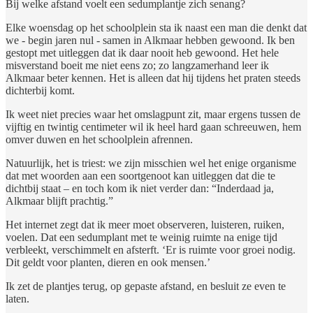
Bij welke afstand voelt een sedumplantje zich senang?
Elke woensdag op het schoolplein sta ik naast een man die denkt dat
we - begin jaren nul - samen in Alkmaar hebben gewoond. Ik ben
gestopt met uitleggen dat ik daar nooit heb gewoond. Het hele
misverstand boeit me niet eens zo; zo langzamerhand leer ik
Alkmaar beter kennen. Het is alleen dat hij tijdens het praten steeds
dichterbij komt.
Ik weet niet precies waar het omslagpunt zit, maar ergens tussen de
vijftig en twintig centimeter wil ik heel hard gaan schreeuwen, hem
omver duwen en het schoolplein afrennen.
Natuurlijk, het is triest: we zijn misschien wel het enige organisme
dat met woorden aan een soortgenoot kan uitleggen dat die te
dichtbij staat – en toch kom ik niet verder dan: “Inderdaad ja,
Alkmaar blijft prachtig.”
Het internet zegt dat ik meer moet observeren, luisteren, ruiken,
voelen. Dat een sedumplant met te weinig ruimte na enige tijd
verbleekt, verschimmelt en afsterft. ‘Er is ruimte voor groei nodig.
Dit geldt voor planten, dieren en ook mensen.’
Ik zet de plantjes terug, op gepaste afstand, en besluit ze even te
laten.