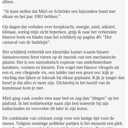
alinea.
“Je kunt stellen dat Miró en Schröder een bijzondere band met
elkaar en het jaar 1983 hebben.”
Op dagen dat verhalen over koopkracht, energie, asiel, stikstof,
klimaat, oorlog mijn zicht beperken, grijp ik naar het verkreukte
blauwe boek en blader naar het schilderij op pagina 40: “Het
carnaval van de harlekijn”.
Het schilderij verbeeldt een kleurrijke kamer waarin bizarre
fantasiewezens feest vieren op de muziek van een mechanische
gitarist. Het is een surrealistisch explosie van ondefinieerbare
karakters, vormen en kleuren. Een vogel met blauwe vleugels uit
een ei, een vliegende vis, een ladder met een groot oor: kijk je
vluchtig dan lijken ze lukraak bij elkaar geplaatst. Kijk je langer dan
besef je dat alles er moet zijn. Dichterbij in het hoofd van de
kunstenaar kom je niet.
Miró ging vaak zonder eten naar bed en zag dan “dingen” op het
plafond. In het notitieboekje naast zijn bed noteerde hij zijn
hallucinaties en verwerkte dit later in zijn kunst.
De combinatie van crisissen zorgt voor een lastige tijd voor de
musea. Volgens sommige politieke partijen is het museum een plek