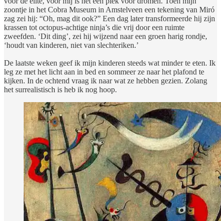
voor de elite, voor mij is het een plek voor dromen. Toen mijn
zoontje in het Cobra Museum in Amstelveen een tekening van Miró
zag zei hij: “Oh, mag dit ook?” Een dag later transformeerde hij zijn
krassen tot octopus-achtige ninja’s die vrij door een ruimte
zweefden. ‘Dit ding’, zei hij wijzend naar een groen harig rondje,
‘houdt van kinderen, niet van slechteriken.’
De laatste weken geef ik mijn kinderen steeds wat minder te eten. Ik
leg ze met het licht aan in bed en sommeer ze naar het plafond te
kijken. In de ochtend vraag ik naar wat ze hebben gezien. Zolang
het surrealistisch is heb ik nog hoop.