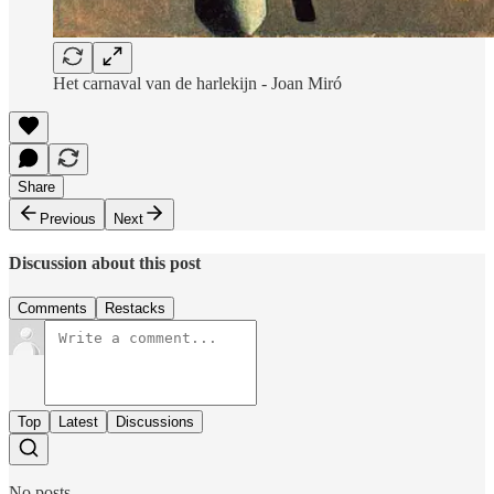
Het carnaval van de harlekijn - Joan Miró
Share
Previous
Next
Discussion about this post
Comments
Restacks
Top
Latest
Discussions
No posts