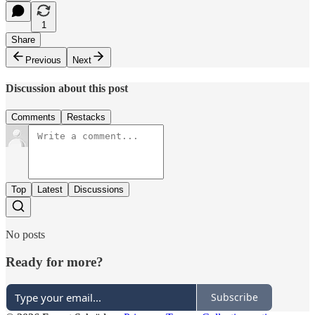
1
Share
Previous
Next
Discussion about this post
Comments
Restacks
Top
Latest
Discussions
No posts
Ready for more?
Subscribe