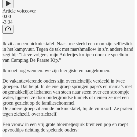
Article voiceover
0:00
-3:34
Ik zit aan een picknicktafel. Naast me steekt een man zijn selfiestick
in het kampvuur. Tegen de tak met marshmallow in z’n andere hand
zegt hij: “Lieve volgers, mijn Addertjes kruipen door de speeltuin
van Camping De Paarse Kip.”
Ik moet nog wennen: we zijn hier gisteren aangekomen.
De vakantievierende ouders zijn overzichtelijk verdeeld in twee
groepen. Dat helpt. In de ene groep springen papa’s en mama’s met
ongemakkelijke lichamen van steen naar steen over een stroompje
water, tijgeren ze door ondergrondse tunnels of deinen ze met een
groen gezicht op de familieschommel.
De andere groep zit aan de picknicktafel, bij de vuurkorf. Ze praten
tegen zichzelf, over zichzelf.
Een vrouw in een vrij grote bloemetjesjurk breit een pop en roept
opvoedtips richting de spelende ouders: