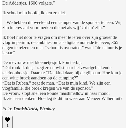
De Addertjes, 1600 volgers.”
Ik schud mijn hoofd, ik ken ze niet.
“We hebben dit weekend een camper van de sponsor te leen. Wij
zijn interessant voor merken die net als wij ‘Urban’ zijn.”
Ik hoef niet door te vragen om meer te leren over zijn groeiende
vlog-imperium, de ambities om als digitale nomade te leven, 365
dagen te reizen en o ja: “school is overrated,” want “de natuur is je
leraar.”
De mevrouw met bloemetjesjurk komt erbij.
“Dat rook ik dus,” zegt ze en wijst naar het zwartgeblakende
telefoonhoesje. Daarna: “Dat kind daar, bij de glijbaan. Hoe kun je
een witte broek aandoen op de camping?”
“Dat is Ruben,” zegt de man. “Dat is mijn kind. We zijn een
vlogfamilie, die broek kregen we van de sponsor.”
De vrouw stopt snel een koude marshmallow in haar mond.
Ik zie haar denken: Hoe leg ik dit nu weer aan Meneer Wilbert uit?
Foto:
DanishArtist, Pixabay
1