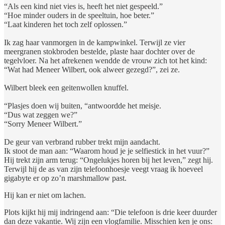
“Als een kind niet vies is, heeft het niet gespeeld.”
“Hoe minder ouders in de speeltuin, hoe beter.”
“Laat kinderen het toch zelf oplossen.”
Ik zag haar vanmorgen in de kampwinkel. Terwijl ze vier
meergranen stokbroden bestelde, plaste haar dochter over de
tegelvloer. Na het afrekenen wendde de vrouw zich tot het kind:
“Wat had Meneer Wilbert, ook alweer gezegd?”, zei ze.
Wilbert bleek een geitenwollen knuffel.
“Plasjes doen wij buiten, “antwoordde het meisje.
“Dus wat zeggen we?”
“Sorry Meneer Wilbert.”
De geur van verbrand rubber trekt mijn aandacht.
Ik stoot de man aan: “Waarom houd je je selfiestick in het vuur?”
Hij trekt zijn arm terug: “Ongelukjes horen bij het leven,” zegt hij.
Terwijl hij de as van zijn telefoonhoesje veegt vraag ik hoeveel
gigabyte er op zo’n marshmallow past.
Hij kan er niet om lachen.
Plots kijkt hij mij indringend aan: “Die telefoon is drie keer duurder
dan deze vakantie. Wij zijn een vlogfamilie. Misschien ken je ons: