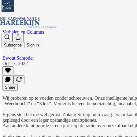
Verhalen en Columns
Nee, Siri
Subscribe
Sign in
Ewout Schröder
Oct 13, 2022
Share
Wij proberen op te voeden zonder schreeuwen. Onze intelligente hulp i
“Weerbericht” en “Klok”. Verder is het een bemoeizuchtig, incapabel,
Ergens stelt het me wel gerust. Zolang Siri op mijn vraag: ‘waar kan i
gepleegd door een leger opstandige smartphones.
Aan andere kant hoorde ik een jurist op de radio over onze afhankel
Sindsdien maak ik mij ernstige zorgen over de impact van mijn geschre