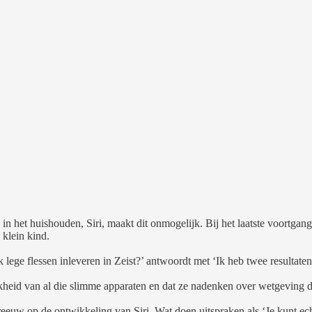
n het huishouden, Siri, maakt dit onmogelijk. Bij het laatste voortgan
 klein kind.
k lege flessen inleveren in Zeist?’ antwoordt met ‘Ik heb twee resultate
ijkheid van al die slimme apparaten en dat ze nadenken over wetgevin
euw op de ontwikkeling van Siri. Wat doen uitspraken als ‘Je kunt echt