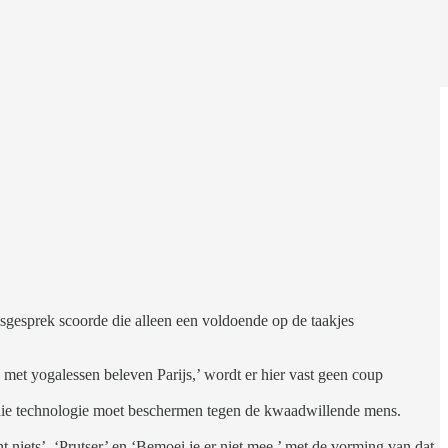
gsgesprek scoorde die alleen een voldoende op de taakjes
n met yogalessen beleven Parijs,’ wordt er hier vast geen coup
g die technologie moet beschermen tegen de kwaadwillende mens.
 niets’, ‘Prutser’ en ‘Bemoei je er niet mee,’ met de vorming van dat