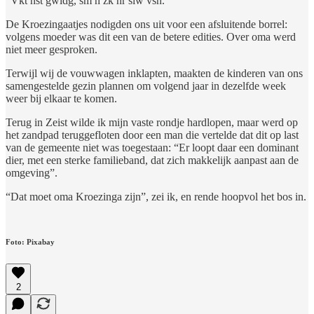
“Vkt nst gwldg, sm n zk nr slw vsn.”
De Kroezingaatjes nodigden ons uit voor een afsluitende borrel:
volgens moeder was dit een van de betere edities. Over oma werd
niet meer gesproken.
Terwijl wij de vouwwagen inklapten, maakten de kinderen van ons
samengestelde gezin plannen om volgend jaar in dezelfde week
weer bij elkaar te komen.
Terug in Zeist wilde ik mijn vaste rondje hardlopen, maar werd op
het zandpad teruggefloten door een man die vertelde dat dit op last
van de gemeente niet was toegestaan: “Er loopt daar een dominant
dier, met een sterke familieband, dat zich makkelijk aanpast aan de
omgeving”.
“Dat moet oma Kroezinga zijn”, zei ik, en rende hoopvol het bos in.
Foto: Pixabay
2