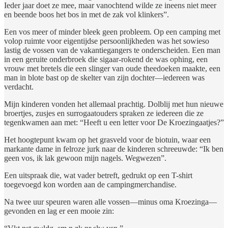
Ieder jaar doet ze mee, maar vanochtend wilde ze ineens niet meer
en beende boos het bos in met de zak vol klinkers”.
Een vos meer of minder bleek geen probleem. Op een camping met
volop ruimte voor eigentijdse persoonlijkheden was het sowieso
lastig de vossen van de vakantiegangers te onderscheiden. Een man
in een geruite onderbroek die sigaar-rokend de was ophing, een
vrouw met bretels die een slinger van oude theedoeken maakte, een
man in blote bast op de skelter van zijn dochter—iedereen was
verdacht.
Mijn kinderen vonden het allemaal prachtig. Dolblij met hun nieuwe
broertjes, zusjes en surrogaatouders spraken ze iedereen die ze
tegenkwamen aan met: “Heeft u een letter voor De Kroezingaatjes?”
Het hoogtepunt kwam op het grasveld voor de biotuin, waar een
markante dame in felroze jurk naar de kinderen schreeuwde: “Ik ben
geen vos, ik lak gewoon mijn nagels. Wegwezen”.
Een uitspraak die, wat vader betreft, gedrukt op een T-shirt
toegevoegd kon worden aan de campingmerchandise.
Na twee uur speuren waren alle vossen—minus oma Kroezinga—
gevonden en lag er een mooie zin: