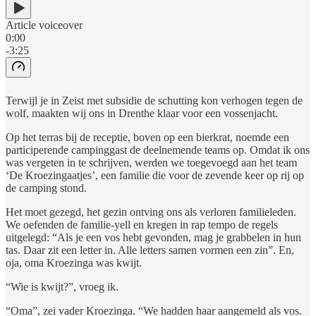
Article voiceover
0:00
-3:25
Terwijl je in Zeist met subsidie de schutting kon verhogen tegen de
wolf, maakten wij ons in Drenthe klaar voor een vossenjacht.
Op het terras bij de receptie, boven op een bierkrat, noemde een
participerende campinggast de deelnemende teams op. Omdat ik ons
was vergeten in te schrijven, werden we toegevoegd aan het team
‘De Kroezingaatjes’, een familie die voor de zevende keer op rij op
de camping stond.
Het moet gezegd, het gezin ontving ons als verloren familieleden.
We oefenden de familie-yell en kregen in rap tempo de regels
uitgelegd: “Als je een vos hebt gevonden, mag je grabbelen in hun
tas. Daar zit een letter in. Alle letters samen vormen een zin”. En,
oja, oma Kroezinga was kwijt.
“Wie is kwijt?”, vroeg ik.
“Oma”, zei vader Kroezinga. “We hadden haar aangemeld als vos.