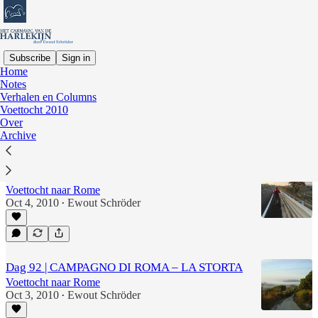
Subscribe
Sign in
Home
Notes
voettocht
Verhalen en Columns
Voettocht 2010
Over
Latest
Top
Discussions
Archive
Dag 93 | LA STORTA - ROME
Voettocht naar Rome
Oct 4, 2010
Ewout Schröder
•
Dag 92 | CAMPAGNO DI ROMA – LA STORTA
Voettocht naar Rome
Oct 3, 2010
Ewout Schröder
•